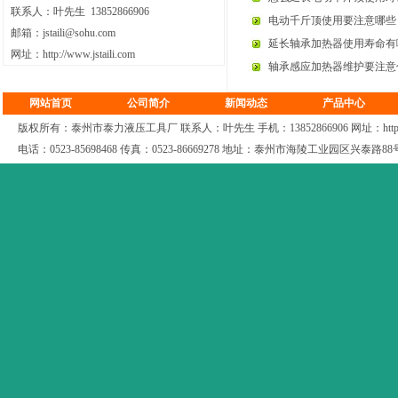
联系人：
叶先生
13852866906
电动千斤顶使用要注意哪些
邮箱：
jstaili@sohu.com
延长轴承加热器使用寿命有
网址：
http://www.jstaili.com
轴承感应加热器维护要注意
网站首页
公司简介
新闻动态
产品中心
版权所有：泰州市泰力液压工具厂 联系人：叶先生 手机：13852866906 网址：
htt
电话：0523-85698468 传真：0523-86669278 地址：泰州市海陵工业园区兴泰路8