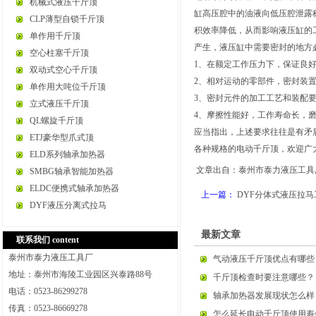
机械式液压千斤顶
缸高压腔中的油液向低压腔泄露
CLP薄型自锁千斤顶
积效率降低，从而影响液压缸的
单作用千斤顶
产生，液压缸中需要密封的地方
空心柱塞千斤顶
1、在额定工作压力下，保证良
双动式空心千斤顶
2、相对运动的零部件，密封装
单作用大吨位千斤顶
3、密封元件的加工工艺和装配
立式液压千斤顶
4、摩擦性能好，工作寿命长，
QL螺旋千斤顶
应当指出，上述要求往往是有矛
ETJ豪华型爪式顶
各种规格的
电动千斤顶
，欢迎广
ELD系列轴承加热器
文章出自：泰州市泰力液压工具厂ww
SMBG轴承智能加热器
ELDC便携式轴承加热器
上一篇：
DYF分体式液压拉
DYF液压分离式拉马
最新文章
联系我们 content
泰州市泰力液压工具厂
气动液压千斤顶优点有哪些
地址：泰州市海陵工业园区兴泰路88号
千斤顶检查时要注意哪些？
电话：0523-86299278
轴承加热器发展现状怎么样
传真：0523-86669278
怎么延长电动千斤顶使用寿